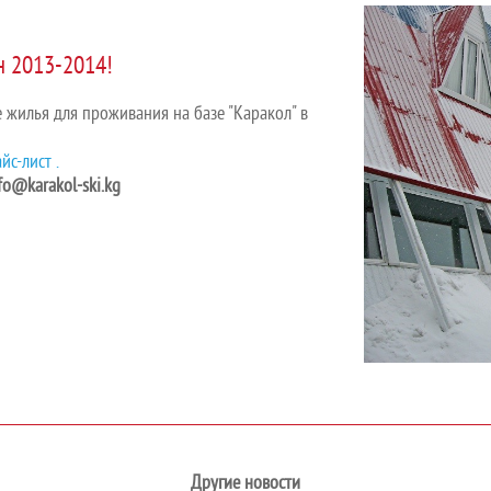
н 2013-2014!
е жилья для проживания на базе "Каракол" в
йс-лист .
fo@karakol-ski.kg
Другие новости