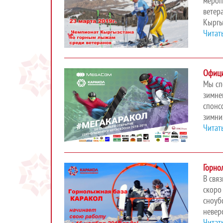
мероп
ветер
Кыргы
Читат
Офици
Мы сп
зимне
спонс
зимни
Читат
Горно
В свя
скоро
сноуб
невер
Читат