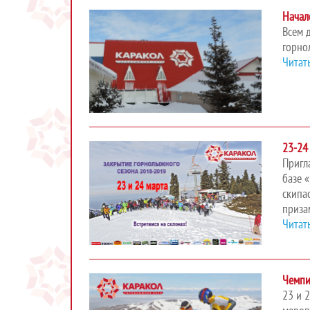
Начал
Всем 
горно
Читат
23-24
Пригл
базе 
скипа
призам
Читат
Чемпи
23 и 