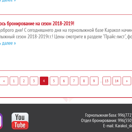
ось бронирование на сезон 2018-2019!
доброго дня! С сегодняшнего дня на горнолыжной базе Каракол начи
лыжный сезон 2018-2019г.г.! Цены смотрите в разделе "Прайс-лист", 
ь далее »
...
«
1
2
3
4
5
6
7
8
9
13
14
»
Горнолыжная база: 996(772
Отдел бронирования: 996(550
E-mail:
Karakol_s