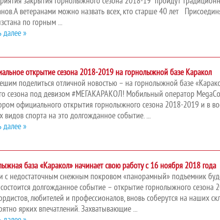
риятия закрытия горнолыжного сезона 2018-19 пройдут традицион
анов.А ветеранами можно назвать всех, кто старше 40 лет Присое
зстана по горным ...
ь далее »
альное открытие сезона 2018-2019 на горнолыжной базе Каракол
ешим поделиться отличной новостью – на горнолыжной базе «Карако
го сезона под девизом #МЕГАКАРАКОЛ! Мобильный оператор MegaC
ором официального открытия горнолыжного сезона 2018-2019 и в во
х видов спорта на это долгожданное событие. ...
ь далее »
лыжная база «Каракол» начинает свою работу с 16 ноября 2018 года
зи с недостаточным снежным покровом «панорамный» подъемник будет
 состоится долгожданное событие – открытие горнолыжного сезона 2
ордистов, любителей и профессионалов, вновь соберутся на наших ск
оятно ярких впечатлений. Захватывающие ...
ь далее »