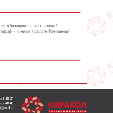
нается бронирование мест на новый
фотографии номеров в разделе "Размещение"
)53-40-81
)53-40-81
ki@mail.ru