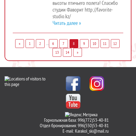
высоты птичьего полета! Спасибо
студии Фаворит http://favorite-
studio.kz/
Читать далее »
...
«
1
2
6
7
8
9
10
11
12
13
14
»
Горнолыжная база: 996(772)53-40-81
Отдел бронирования: 996(550)53-40-81
E-mail:
Karakol_ski@mail.ru