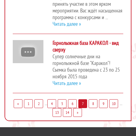
принять участие в этом ярком
мероприятии. Вас ждёт насыщенная
программа с конкурсами и ...
Читать далее »
Горнолыжная база КАРАКОЛ - вид
сверху
Супер солнечные дни на
горнолыжной базе "Каракол"!
Съемка была проведена с 23 по 25
ноября 2015 года
Читать далее »
...
...
«
1
2
4
5
6
7
8
9
10
13
14
»