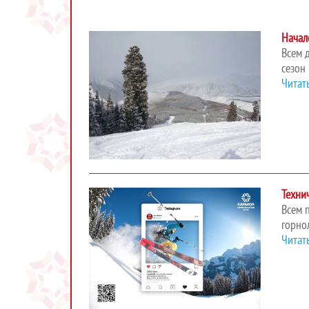
Начал
Всем 
сезон 
Читат
Техни
Всем 
горно
Читат